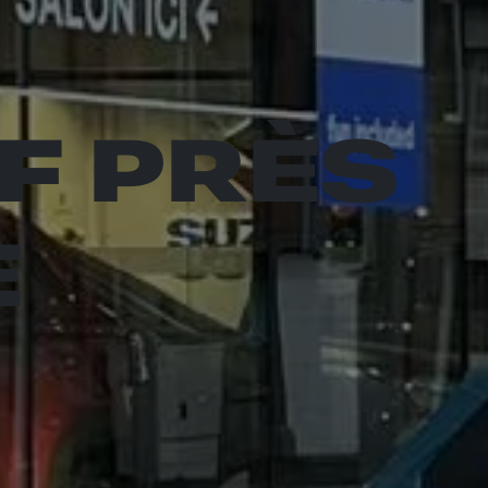
F PRÈS
E