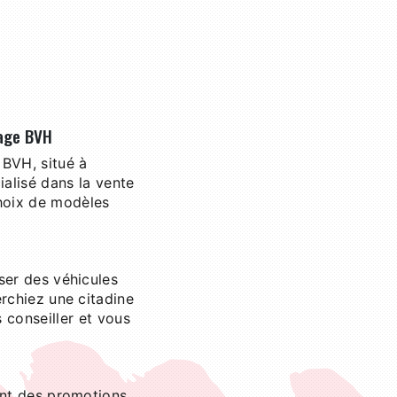
rage BVH
 BVH, situé à
ialisé dans la vente
choix de modèles
er des véhicules
rchiez une citadine
 conseiller et vous
ent des promotions