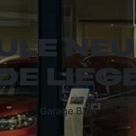
ULE NEU
DE LIÈG
Garage BVH