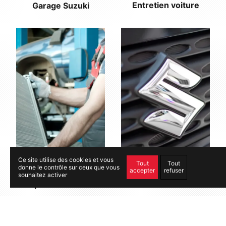
Entretien voiture
Garage Suzuki
Ce site utilise des cookies et vous
Tout
Tout
donne le contrôle sur ceux que vous
accepter
refuser
souhaitez activer
Réparation voiture
Véhicule neuf