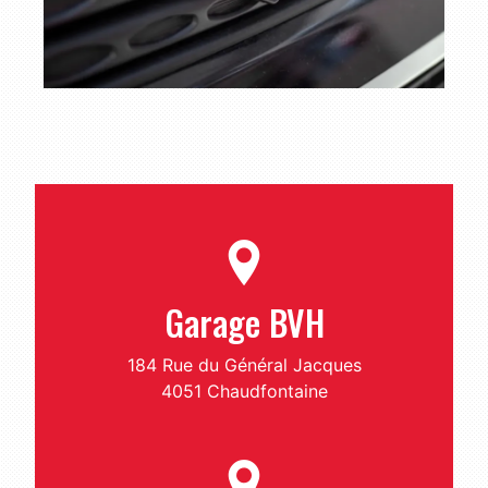
Garage BVH
184 Rue du Général Jacques
4051 Chaudfontaine