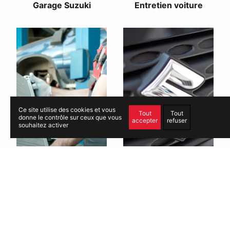
Entretien voiture
Garage Suzuki
Ce site utilise des cookies et vous
Tout
Tout
donne le contrôle sur ceux que vous
accepter
refuser
souhaitez activer
Réparation voiture
Véhicule neuf