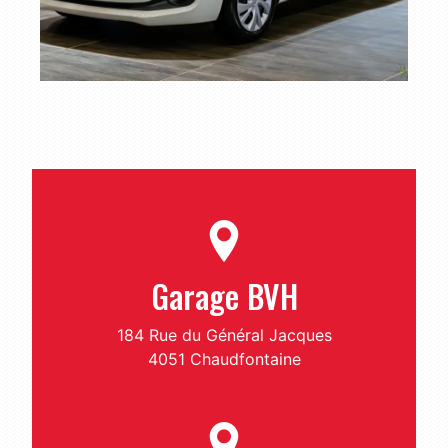
Garage BVH
184 Rue du Général Jacques
4051 Chaudfontaine