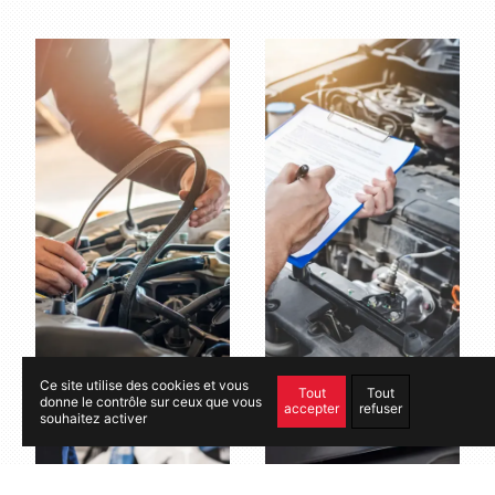
Entretien voiture
Garage Suzuki
Ce site utilise des cookies et vous
Tout
Tout
donne le contrôle sur ceux que vous
accepter
refuser
souhaitez activer